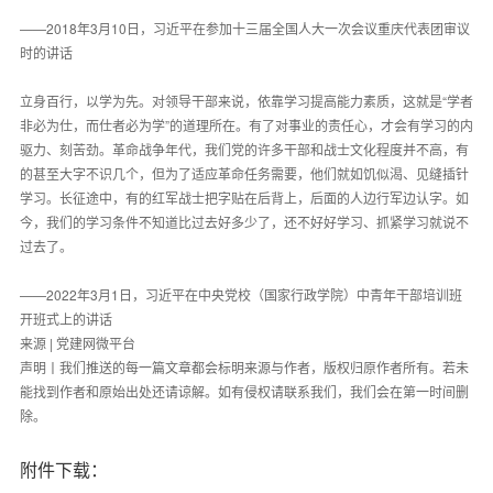
——2018年3月10日，习近平在参加十三届全国人大一次会议重庆代表团审议
时的讲话
立身百行，以学为先。对领导干部来说，依靠学习提高能力素质，这就是“学者
非必为仕，而仕者必为学”的道理所在。有了对事业的责任心，才会有学习的内
驱力、刻苦劲。革命战争年代，我们党的许多干部和战士文化程度并不高，有
的甚至大字不识几个，但为了适应革命任务需要，他们就如饥似渴、见缝插针
学习。长征途中，有的红军战士把字贴在后背上，后面的人边行军边认字。如
今，我们的学习条件不知道比过去好多少了，还不好好学习、抓紧学习就说不
过去了。
——2022年3月1日，习近平在中央党校（国家行政学院）中青年干部培训班
开班式上的讲话
来源 | 党建网微平台
声明丨我们推送的每一篇文章都会标明来源与作者，版权归原作者所有。若未
能找到作者和原始出处还请谅解。如有侵权请联系我们，我们会在第一时间删
除。
附件下载：