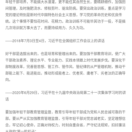
年轻干部培养，不能搞大水漫灌，更不能任其自然生长，要精耕细作，加强田
间管理，及时施肥浇水、修枝剪叶、驱虫防病。要突出政治训练，重点是学习
党的理论特别是新时代中国特色社会主义思想，学习党的革命历史和优良传
统。这个事情不要怕花时间、花精力。政治训练不可能毕其功于一役，不是搞
几次培训就万事大吉了，而要持续用力、久久为功。
——2018年7月3日至4日，习近平在全国组织工作会议上的讲话
好干部是选拔出来的，也是培育和管理出来的。要加强干部教育培训，使广大
干部政治素养、理论水平、专业能力、实践本领跟上时代发展步伐。要深化干
部制度改革，完善管思想、管工作、管作风、管纪律的从严管理机制，推动干
部能上能下、能进能出，推动形成能者上、优者奖、庸者下、劣者汰的正确导
向。
——2020年6月29日，习近平在十九届中央政治局第二十一次集体学习时的讲
话
要加强年轻干部教育管理监督，教育引导年轻干部成为党和人民忠诚可靠的干
部。要从严从实加强教育管理监督，引导年轻干部对党忠诚老实，坚定理想信
念，牢记初心使命，正确对待权力，时刻自重自省，严守纪法规矩，扣好廉洁
从政的“第一粒扣子”。