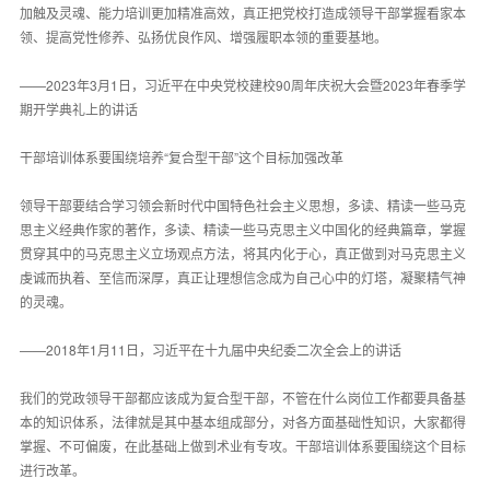
加触及灵魂、能力培训更加精准高效，真正把党校打造成领导干部掌握看家本
领、提高党性修养、弘扬优良作风、增强履职本领的重要基地。
——2023年3月1日，习近平在中央党校建校90周年庆祝大会暨2023年春季学
期开学典礼上的讲话
干部培训体系要围绕培养“复合型干部”这个目标加强改革
领导干部要结合学习领会新时代中国特色社会主义思想，多读、精读一些马克
思主义经典作家的著作，多读、精读一些马克思主义中国化的经典篇章，掌握
贯穿其中的马克思主义立场观点方法，将其内化于心，真正做到对马克思主义
虔诚而执着、至信而深厚，真正让理想信念成为自己心中的灯塔，凝聚精气神
的灵魂。
——2018年1月11日，习近平在十九届中央纪委二次全会上的讲话
我们的党政领导干部都应该成为复合型干部，不管在什么岗位工作都要具备基
本的知识体系，法律就是其中基本组成部分，对各方面基础性知识，大家都得
掌握、不可偏废，在此基础上做到术业有专攻。干部培训体系要围绕这个目标
进行改革。